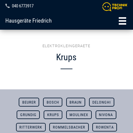
040 6773917
Hausgeräte Friedrich
ELEKTROKLEINGERAETE
Krups
BEURER
BOSCH
BRAUN
DELONGHI
GRUNDIG
KRUPS
MOULINEX
NIVONA
RITTERWERK
ROMMELSBACHER
ROWENTA