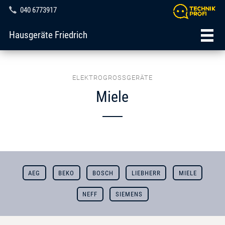
040 6773917
Hausgeräte Friedrich
ELEKTROGROSSGERÄTE
Miele
AEG
BEKO
BOSCH
LIEBHERR
MIELE
NEFF
SIEMENS