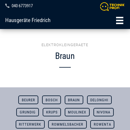
040 6773917
Hausgeräte Friedrich
ELEKTROKLEINGERAETE
Braun
BEURER
BOSCH
BRAUN
DELONGHI
GRUNDIG
KRUPS
MOULINEX
NIVONA
RITTERWERK
ROMMELSBACHER
ROWENTA